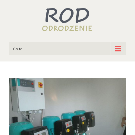
Go to...
View
Larger
Image