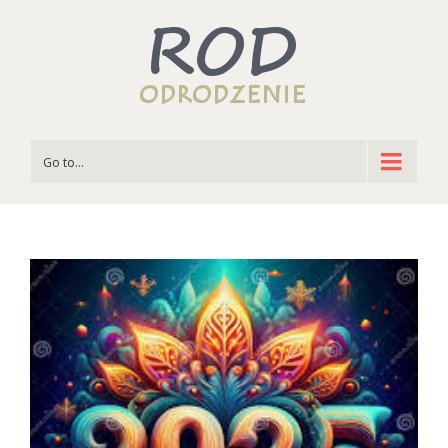
Go to...
View
Larger
Image