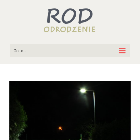
Go to...
View
Larger
Image