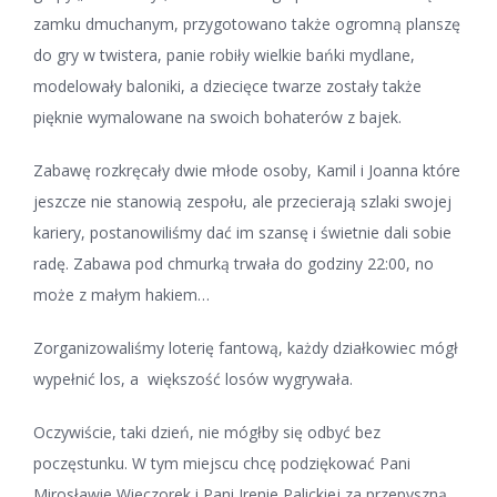
zamku dmuchanym, przygotowano także ogromną planszę
do gry w twistera, panie robiły wielkie bańki mydlane,
modelowały baloniki, a dziecięce twarze zostały także
pięknie wymalowane na swoich bohaterów z bajek.
Zabawę rozkręcały dwie młode osoby, Kamil i Joanna które
jeszcze nie stanowią zespołu, ale przecierają szlaki swojej
kariery, postanowiliśmy dać im szansę i świetnie dali sobie
radę. Zabawa pod chmurką trwała do godziny 22:00, no
może z małym hakiem…
Zorganizowaliśmy loterię fantową, każdy działkowiec mógł
wypełnić los, a większość losów wygrywała.
Oczywiście, taki dzień, nie mógłby się odbyć bez
poczęstunku. W tym miejscu chcę podziękować Pani
Mirosławie Wieczorek i Pani Irenie Palickiej za przepyszną