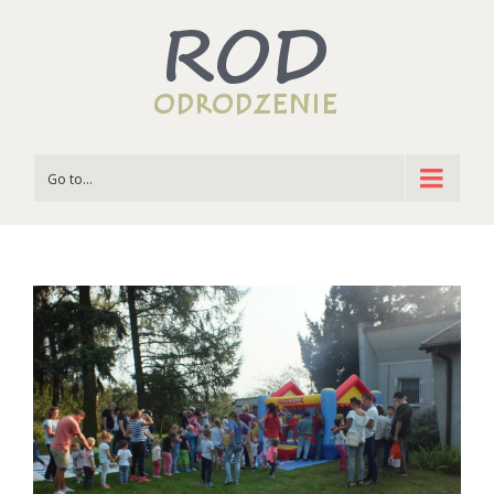
Go to...
View
Larger
Image