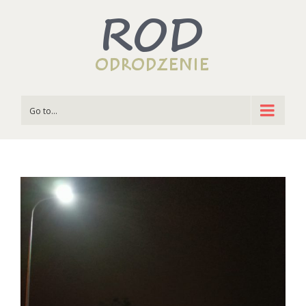
Go to...
View
Larger
Image