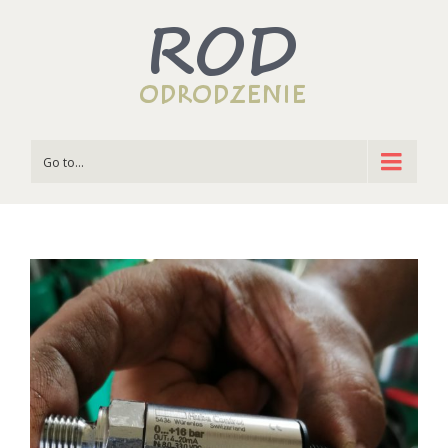
Go to...
View
Larger
Image