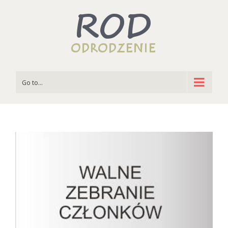
Go to...
View
Larger
Image