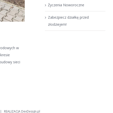
Życzenia Noworoczne
Zabezpiecz działkę przed
złodziejem!
ogrodowych w
kresie
budowy sieci
| REALIZACJA
DevDesign.pl