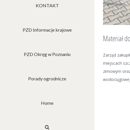
KONTAKT
PZD Informacje krajowe
Materiał d
PZD Okręg w Poznaniu
Zarząd zakupił
miejscach szcz
zimowym oraz 
Porady ogrodnicze
wodociągowej 
Home