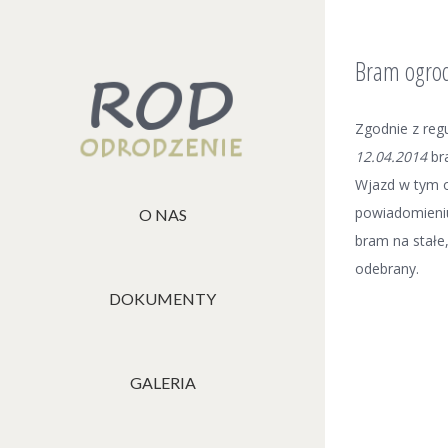
Bram ogrod
Zgodnie z re
12.04.2014
br
Wjazd w tym o
powiadomieniu
O NAS
bram na stałe
odebrany.
DOKUMENTY
GALERIA