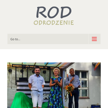
Go to...
View
Larger
Image