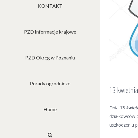
KONTAKT
PZD Informacje krajowe
PZD Okręg w Poznaniu
Porady ogrodnicze
13 kwietni
Dnia
13
k
wiet
Home
działkowców o
uszkodzeniu p